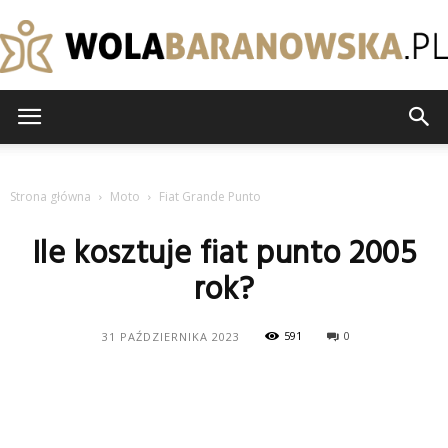
wolabaranowska.pl
Strona główna
Moto
Fiat Grande Punto
Ile kosztuje fiat punto 2005
rok?
591
0
31 PAŹDZIERNIKA 2023