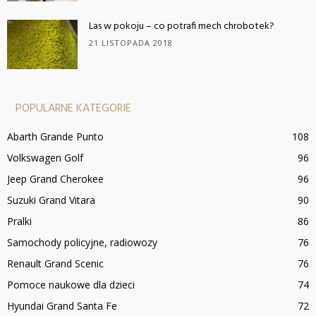
Las w pokoju – co potrafi mech chrobotek?
21 LISTOPADA 2018
POPULARNE KATEGORIE
Abarth Grande Punto
108
Volkswagen Golf
96
Jeep Grand Cherokee
96
Suzuki Grand Vitara
90
Pralki
86
Samochody policyjne, radiowozy
76
Renault Grand Scenic
76
Pomoce naukowe dla dzieci
74
Hyundai Grand Santa Fe
72