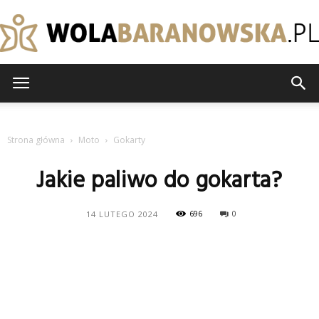
wolabaranowska.pl
Strona główna
Moto
Gokarty
Jakie paliwo do gokarta?
696
0
14 LUTEGO 2024