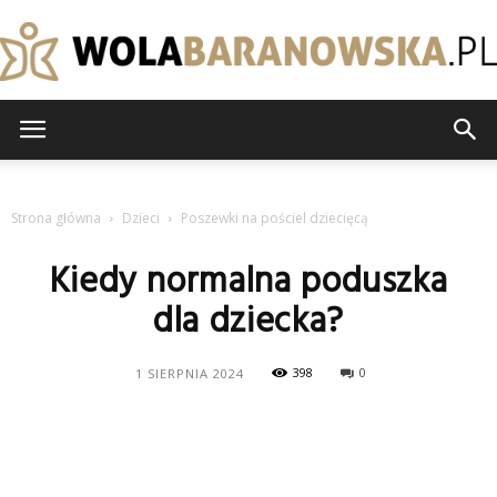
wolabaranowska.pl
Strona główna
Dzieci
Poszewki na pościel dziecięcą
Kiedy normalna poduszka
dla dziecka?
398
0
1 SIERPNIA 2024