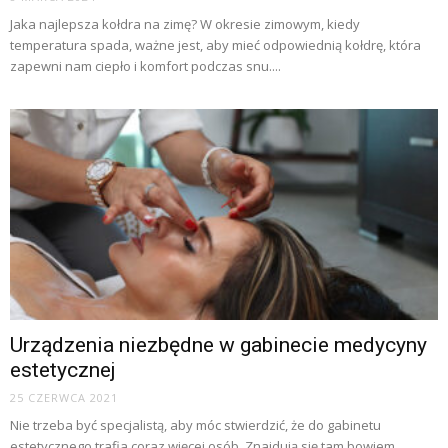
Jaka najlepsza kołdra na zimę? W okresie zimowym, kiedy
temperatura spada, ważne jest, aby mieć odpowiednią kołdrę, która
zapewni nam ciepło i komfort podczas snu....
Urządzenia niezbędne w gabinecie medycyny
estetycznej
25 CZERWCA 2021
Nie trzeba być specjalistą, aby móc stwierdzić, że do gabinetu
estetycznego trafia coraz więcej osób. Znajdują się tam bowiem