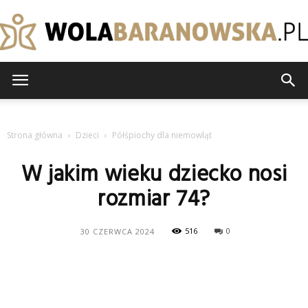
wolabaranowska.pl
Strona główna
Dzieci
Półśpiochy dla niemowląt
W jakim wieku dziecko nosi
rozmiar 74?
516
0
30 CZERWCA 2024