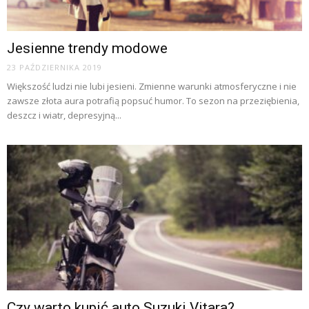
Jesienne trendy modowe
23 PAŹDZIERNIKA 2019
Większość ludzi nie lubi jesieni. Zmienne warunki atmosferyczne i nie
zawsze złota aura potrafią popsuć humor. To sezon na przeziębienia,
deszcz i wiatr, depresyjną...
Czy warto kupić auto Suzuki Vitara?