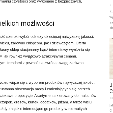
zymaniu czystości oraz wykonane z bezpiecznych,
5
Za
wy
ielkich możliwości
za
zi
źć szeroki wybór odzieży dziecięcej najwyższej jakości.
eku, zarówno chłopcom, jak i dziewczętom. Oferta
sny sklep stacjonarny bądź internetowy wyróżnia się
, jak również wyjątkowo atrakcyjnymi cenami.
ącymi trendami z pewnością zwrócą uwagę zarówno
wo.eu wiąże się z wyborem produktów najwyższej jakości.
J
ieustanna obserwacja mody i zmieniających się potrzeb
C
, ciekawe propozycje. Asortyment skierowany do maluchów
1
, czapek, dresów, kurtek, dodatków, piżam, a także wielu
Ja
ażdy znajdzie interesujące go produkty w rozmaitych
Ch