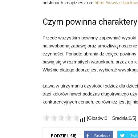
odsłonach znajdziesz na:
https://www.e-hurtowo
Czym powinna charakteryz
Przede wszystkim powinny zapewniać wysoki 
na swobodną zabawę oraz umożliwią noszenie 
czynności. Ponadto ubrania dziecięce powinny 
bawią się w rozmaitych warunkach, przez co ich
Właśnie dlatego dobrze jest wybierać wysokog
Łatwa w utrzymaniu czystości odzież dla dzieci, 
traci kolorów nawet podczas długotrwałego użyt
konkurencyjnych cenach, co również jest jej n
[Głosów:0 Średnia:0/5]
PODZIEL SIĘ
Facebook
Twit