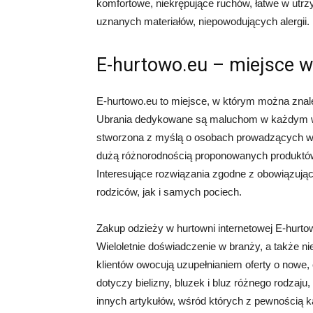
komfortowe, niekrępujące ruchów, łatwe w utr
uznanych materiałów, niepowodujących alergii.
E-hurtowo.eu – miejsce w
E-hurtowo.eu to miejsce, w którym można znale
Ubrania dedykowane są maluchom w każdym wi
stworzona z myślą o osobach prowadzących wła
dużą różnorodnością proponowanych produktów
Interesujące rozwiązania zgodne z obowiązuj
rodziców, jak i samych pociech.
Zakup odzieży w hurtowni internetowej E-hurto
Wieloletnie doświadczenie w branży, a także n
klientów owocują uzupełnianiem oferty o nowe
dotyczy bielizny, bluzek i bluz różnego rodzaju
innych artykułów, wśród których z pewnością k