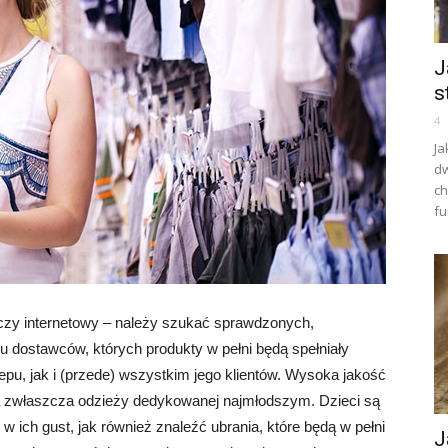
J
s
4
Ja
dw
ch
fu
 czy internetowy – należy szukać sprawdzonych,
ku dostawców, których produkty w pełni będą spełniały
pu, jak i (przede) wszystkim jego klientów. Wysoka jakość
, a zwłaszcza odzieży dedykowanej najmłodszym. Dzieci są
w ich gust, jak również znaleźć ubrania, które będą w pełni
J